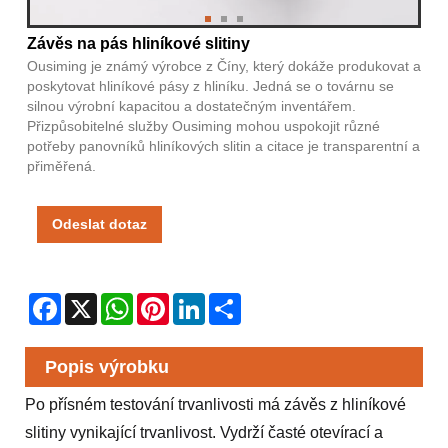
Závěs na pás hliníkové slitiny
Ousiming je známý výrobce z Číny, který dokáže produkovat a
poskytovat hliníkové pásy z hliníku. Jedná se o továrnu se
silnou výrobní kapacitou a dostatečným inventářem.
Přizpůsobitelné služby Ousiming mohou uspokojit různé
potřeby panovníků hliníkových slitin a citace je transparentní a
přiměřená.
Odeslat dotaz
Facebook
X
WhatsApp
Pinterest
LinkedIn
Share
Popis výrobku
Po přísném testování trvanlivosti má závěs z hliníkové
slitiny vynikající trvanlivost. Vydrží časté otevírací a