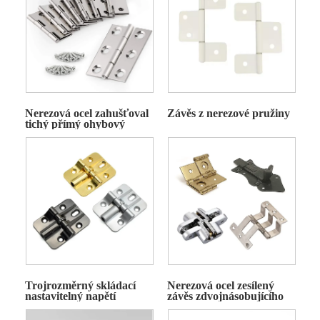
Nerezová ocel zahušťoval
Závěs z nerezové pružiny
tichý přímý ohybový
závěs
Trojrozměrný skládací
Nerezová ocel zesílený
nastavitelný napětí
závěs zdvojnásobujícího
závěs