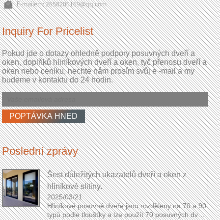
E-mailem:
2658200169@qq.com
Inquiry For Pricelist
Pokud jde o dotazy ohledně podpory posuvných dveří a
oken, doplňků hliníkových dveří a oken, tyč přenosu dveří a
oken nebo ceníku, nechte nám prosím svůj e -mail a my
budeme v kontaktu do 24 hodin.
Poslední zprávy
Šest důležitých ukazatelů dveří a oken z
hliníkové slitiny.
2025/03/21
Hliníkové posuvné dveře jsou rozděleny na 70 a 90
á
typů podle tloušťky a lze použít 70 posuvných dveří