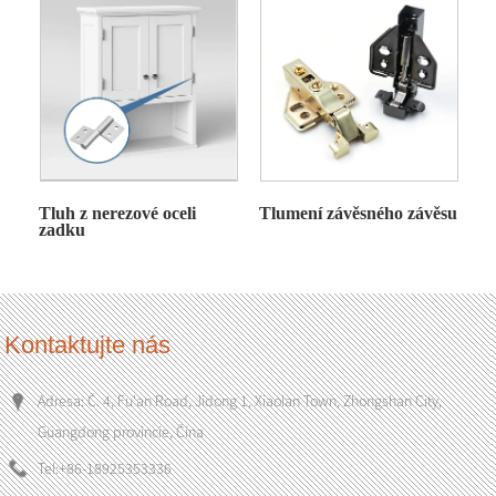
Tluh z nerezové oceli
Tlumení závěsného závěsu
zadku
Kontaktujte nás
Adresa: Č. 4, Fu'an Road, Jidong 1, Xiaolan Town, Zhongshan City,
Guangdong provincie, Čína
Tel:
+86-18925353336