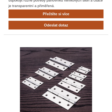
uspokojit různé potřeby panovníků hliníkových slitin a citace
je transparentní a přiměřená.
Přečtěte si více
Odeslat dotaz