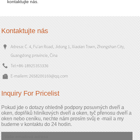
kontaktujte nás.
Kontaktujte nás
Adresa: Č. 4, Fu'an Road, Jidong 1, Xiaolan Town, Zhongshan City,
Guangdong provincie, Čína
Tel:
+86-18925353336
E-mailem:
2658200169@qq.com
Inquiry For Pricelist
Pokud jde o dotazy ohledně podpory posuvných dveří a
oken, doplňků hliníkových dveří a oken, tyč přenosu dveří a
oken nebo ceníku, nechte nám prosím svůj e -mail a my
budeme v kontaktu do 24 hodin.