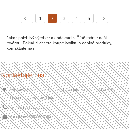
1
2
3
4
5
Jako spolehlivý výrobce a dodavatel v Číně máme naši
továrnu. Pokud si chcete koupit kvalitní a odolné produkty,
kontaktujte nás.
Kontaktujte nás
Adresa: Č. 4, Fu'an Road, Jidong 1, Xiaolan Town, Zhongshan City,
Guangdong provincie, Čína
Tel:
+86-18925353336
E-mailem:
2658200169@qq.com