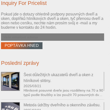
Inquiry For Pricelist
Pokud jde o dotazy ohledně podpory posuvných dveří a
oken, doplňků hliníkových dveří a oken, tyč přenosu dveří a
oken nebo ceníku, nechte nám prosím svůj e -mail a my
budeme v kontaktu do 24 hodin.
Poslední zprávy
Šest důležitých ukazatelů dveří a oken z
hliníkové slitiny.
2025/03/21
Hliníkové posuvné dveře jsou rozděleny na 70 a 90
á
typů podle tloušťky a lze použít 70 posuvných dveří
ve vnitřních pokojích. Čísla zde představují číslo ...
Metoda údržby dveřního a okenního závěsu.