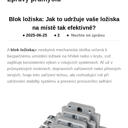
Blok ložiska: Jak to udržuje vaše ložiska
na místě tak efektivně?
●
2025-06-25
●
2
●
Nechte mi zprávu
A
blok ložiska
je nezbytná mechanická složka určená k
bezpečnému umístění ložisek na hřídeli nebo v krytu, což
zajišťuje konzistentní výkon v rotujících systémech. Ať už v
průmyslových motorech, dopravních zařízeních nebo přesných
strojích, hraje toto zařízení tichou, ale rozhodující roli při
udržování stability systému a prevenci provozního selhání.