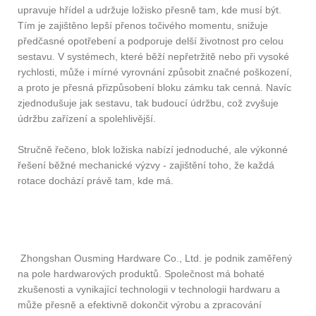
upravuje hřídel a udržuje ložisko přesně tam, kde musí být.
Tím je zajištěno lepší přenos točivého momentu, snižuje
předčasné opotřebení a podporuje delší životnost pro celou
sestavu. V systémech, které běží nepřetržitě nebo při vysoké
rychlosti, může i mírné vyrovnání způsobit značné poškození,
a proto je přesná přizpůsobení bloku zámku tak cenná. Navíc
zjednodušuje jak sestavu, tak budoucí údržbu, což zvyšuje
údržbu zařízení a spolehlivější.
Stručně řečeno, blok ložiska nabízí jednoduché, ale výkonné
řešení běžné mechanické výzvy - zajištění toho, že každá
rotace dochází právě tam, kde má.
Zhongshan Ousming Hardware Co., Ltd. je podnik zaměřený
na pole hardwarových produktů. Společnost má bohaté
zkušenosti a vynikající technologii v technologii hardwaru a
může přesně a efektivně dokončit výrobu a zpracování