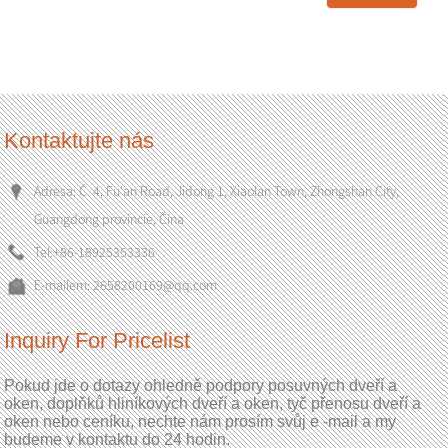
Kontaktujte nás
Adresa: Č. 4, Fu'an Road, Jidong 1, Xiaolan Town, Zhongshan City,
Guangdong provincie, Čína
Tel:
+86-18925353336
E-mailem:
2658200169@qq.com
Inquiry For Pricelist
Pokud jde o dotazy ohledně podpory posuvných dveří a
oken, doplňků hliníkových dveří a oken, tyč přenosu dveří a
oken nebo ceníku, nechte nám prosím svůj e -mail a my
budeme v kontaktu do 24 hodin.