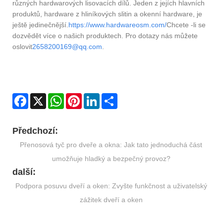
různých hardwarových lisovacích dílů. Jeden z jejích hlavních
produktů, hardware z hliníkových slitin a okenní hardware, je
ještě jedinečnější.
https://www.hardwareosm.com/
Chcete -li se
dozvědět více o našich produktech. Pro dotazy nás můžete
oslovit
2658200169@qq.com
.
Facebook
X
WhatsApp
Pinterest
LinkedIn
Share
Předchozí:
Přenosová tyč pro dveře a okna: Jak tato jednoduchá část
umožňuje hladký a bezpečný provoz?
další:
Podpora posuvu dveří a oken: Zvyšte funkčnost a uživatelský
zážitek dveří a oken