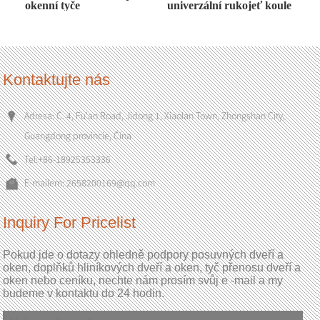
okenní tyče
univerzální rukojeť koule
Kontaktujte nás
Adresa: Č. 4, Fu'an Road, Jidong 1, Xiaolan Town, Zhongshan City,
Guangdong provincie, Čína
Tel:
+86-18925353336
E-mailem:
2658200169@qq.com
Inquiry For Pricelist
Pokud jde o dotazy ohledně podpory posuvných dveří a
oken, doplňků hliníkových dveří a oken, tyč přenosu dveří a
oken nebo ceníku, nechte nám prosím svůj e -mail a my
budeme v kontaktu do 24 hodin.