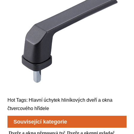
Hot Tags: Hlavní úchytek hliníkových dveří a okna
čtvercového hřídele
Související kategorie
Dveře a okna přenosová tyč
Dveře a okenní ovladač