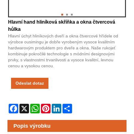
Hlavní hand hliníková skříňka a okna čtvercová
hůlka
Hlavní úchyt hliníkových dveří a okna čtvercové hřídele od
výrobce ousimingu je dobře vyrobeným vysoce kvalitním
hardwarovým produktem pro dveře a okna. Naše rukojeť
kombinuje pokročilé technologie s módními designovými
prvky, s vlastnostmi trvanlivosti a vysoce kvalitní, levnou
cenou a vysokou cenou.
Odeslat dotaz
Facebook
X
WhatsApp
Pinterest
LinkedIn
Share
Popis výrobku