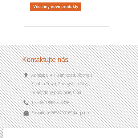
Všechny nové produkty
Kontaktujte nás
Adresa: Č. 4, Fu'an Road, Jidong 1,
Xiaolan Town, Zhongshan City,
Guangdong provincie, Čína
Tel:
+86-18925353336
E-mailem:
2658200169@qq.com