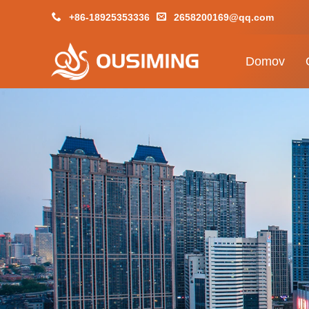
+86-18925353336
2658200169@qq.com
Domov