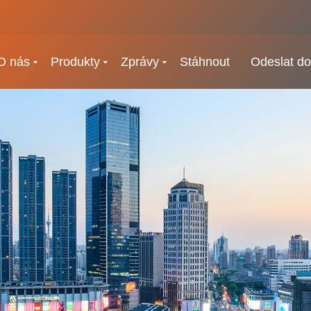
O nás
Produkty
Zprávy
Stáhnout
Odeslat do