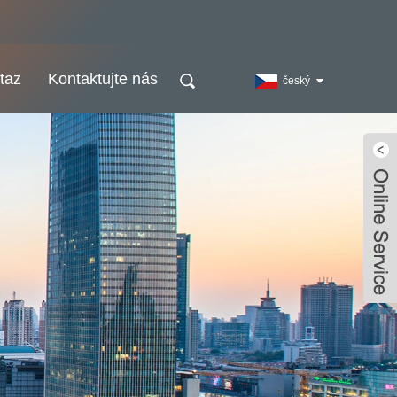
taz
Kontaktujte nás
český
Live