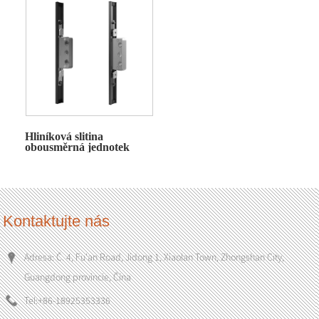
Hliníková slitina
obousměrná jednotek
voda a okna
Kontaktujte nás
Adresa: Č. 4, Fu'an Road, Jidong 1, Xiaolan Town, Zhongshan City,
Guangdong provincie, Čína
Tel:
+86-18925353336