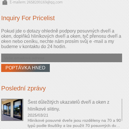
E-mailem:
2658200169@qq.com
Inquiry For Pricelist
Pokud jde o dotazy ohledně podpory posuvných dveří a
oken, doplňků hliníkových dveří a oken, tyč přenosu dveří a
oken nebo ceníku, nechte nám prosím svůj e -mail a my
budeme v kontaktu do 24 hodin.
Poslední zprávy
Šest důležitých ukazatelů dveří a oken z
hliníkové slitiny.
2025/03/21
Hliníkové posuvné dveře jsou rozděleny na 70 a 90
á
typů podle tloušťky a lze použít 70 posuvných dveří