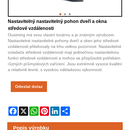
Nastavitelný nastavitelný pohon dveří a okna
středové vzdálenosti
Ousiming má svou vlastní továrnu a je známým výrobcem.
Nastavitelné nastavitelné pohony dveří a oken jeho středové
vzdálenosti přitahovaly na trhu velkou pozornost. Nastavitelné
ovladače středové vzdálenosti mají jedinečnou nastavitelnou
funkci středové vzdálenosti a mohou se přizpůsobit potřebám
různých průmyslových zařízení. Jsou extrémně vysoce kvalitní
a relativně levné, s vysokou nákladovou výkonností.
Odeslat dotaz
Facebook
X
WhatsApp
Pinterest
LinkedIn
Share
Popis výrobku